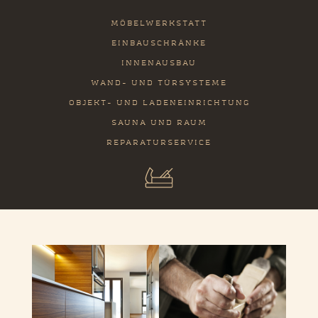
MÖBELWERKSTATT
EINBAUSCHRÄNKE
INNENAUSBAU
WAND- UND TÜRSYSTEME
OBJEKT- UND LADENEINRICHTUNG
SAUNA UND RAUM
REPARATURSERVICE